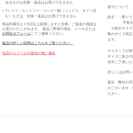
あるものは交換・返品はお受けできません
採寸について
Tシャツ・カットソー・インナー類（ソックス、タイツ含
む）などは、交換・返品はお受けできません
総丈・・襟ぐり
平置きで採
商品到着日より5日以上経過しますと交換・ご返金の相談は
※総丈サイズ
お受けいたしかねます。 返品ご希望の場合、メールまたは
お問合せフォーム
にてご連絡ください。
靴のサイズ表記
ます。
返品の詳しい説明はこちらをご覧ください。
※スタッフが採
当店からメールの返信が無い場合
サイズに多少の
何卒ご了承いた
詳しくはお問い
最近 弊社の写
がございます、
ださい。