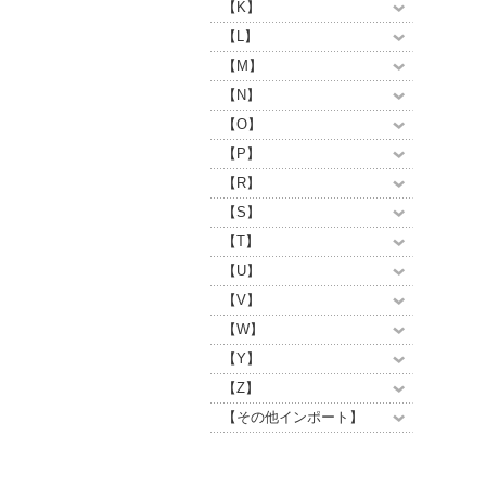
【K】
【L】
【M】
【N】
【O】
【P】
【R】
【S】
【T】
【U】
【V】
【W】
【Y】
【Z】
【その他インポート】