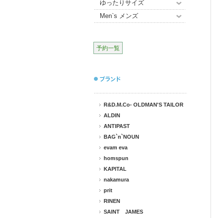
ゆったりサイズ
Men`s メンズ
予約一覧
R&D.M.Co- OLDMAN'S TAILOR
ALDIN
ANTIPAST
BAG`n`NOUN
evam eva
homspun
KAPITAL
nakamura
prit
RINEN
SAINT JAMES