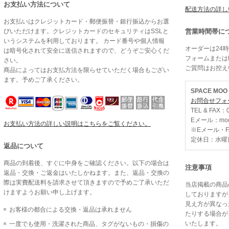
お支払い方法について
配送方法の詳し
お支払いはクレジットカード・郵便振替・銀行振込からお選
びいただけます。クレジットカードのセキュリティはSSLと
営業時間帯に
いうシステムを利用しております。 カード番号や個人情報
オーダーは24
は暗号化されて安全に送信されますので、どうぞご安心くだ
フォームまたは
さい。
ご質問はお控え
商品によってはお支払方法を限らせていただく場合もござい
ます。予めご了承ください。
SPACE MO
お問合せフォ
TEL & FAX：0
Eメール：moo@
お支払い方法の詳しい説明はこちらをご覧ください。
※Eメール・
定休日：水曜
返品について
商品の到着後、すぐに中身をご確認ください。以下の場合は
注意事項
返品・交換・ご返金はいたしかねます。また、返品・交換の
際は実費配送料を請求させて頂きますので予めご了承いただ
当店掲載の商品
けますようお願い申し上げます。
しておりますが
見え方が異なっ
お客様の都合による交換・返品は承れません
たりする場合が
いたします。
一度でも使用・洗濯された商品、タグがないもの・損傷の