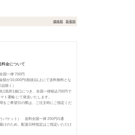
価格順
新着順
送料金について
国一律 700円
額が10,000円(税抜)以上にて送料無料とな
E品除く）
先1箇所1個口につき、全国一律税込700円で
ヤマト運輸
にて発送いたします。
間をご希望日の際は、ご注文時にご指定くだ
パケット） 送料全国一律 250円/1通
届けのため、配達日時指定はご指定いただけ