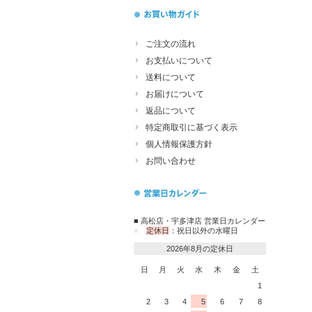
ご注文の流れ
お支払いについて
送料について
お届けについて
返品について
特定商取引に基づく表示
個人情報保護方針
お問い合わせ
■ 高松店・宇多津店 営業日カレンダー
■
定休日
：祝日以外の水曜日
2026年8月の定休日
日
月
火
水
木
金
土
1
2
3
4
5
6
7
8