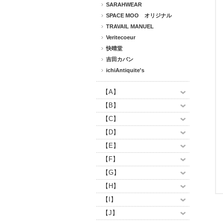
SARAHWEAR
SPACE MOO オリジナル
TRAVAIL MANUEL
Veritecoeur
快晴堂
吉田カバン
ichiAntiquite's
【A】
【B】
【C】
【D】
【E】
【F】
【G】
【H】
【I】
【J】