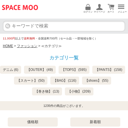
ログイン
マイページ
カート
メニュー
11,000円
以上で
送料無料
・全国送料700円（セール品・一部地域を除く）
HOME
>
ファッション
> ≪カテゴリ≫
カテゴリ一覧
デニム (6)
【OUTER】 (49)
【TOPS】 (595)
【PANTS】 (158)
【スカート】 (50)
【BAG】 (116)
【shoes】 (55)
【巻き物】 (13)
【小物】 (209)
1235
件の商品がございます。
価格順
新着順