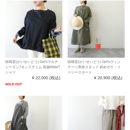
快晴堂(かいせいどう) Girl'sマルチ
快晴堂(かいせいどう) Girl'sヴィン
シーズン7オンスデニム 長袖WideT
テージ馬布スタンド 斜めポケ・イ
シャツ
ージースカート
¥ 22,000
(税込)
¥ 20,900
(税込)
SOLD OUT