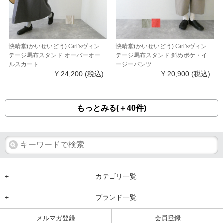
快晴堂(かいせいどう) Girl'sヴィン
快晴堂(かいせいどう) Girl'sヴィン
テージ馬布スタンド オーバーオー
テージ馬布スタンド 斜めポケ・イ
ルスカート
ージーパンツ
¥ 24,200
(税込)
¥ 20,900
(税込)
もっとみる(＋40件)
+
カテゴリ一覧
+
ブランド一覧
メルマガ登録
会員登録