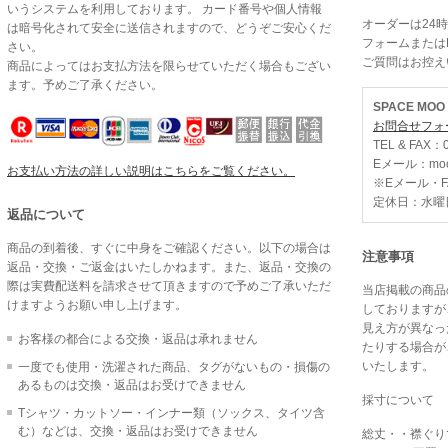
いうシステムを利用しております。 カード番号や個人情報
オーダーは24
は暗号化されて安全に送信されますので、どうぞご安心くだ
フォームまたは
さい。
ご質問はお控え
商品によってはお支払方法を限らせていただく場合もござい
ます。予めご了承ください。
SPACE MO
お問合せフォ
TEL & FAX：0
Eメール：moo@
お支払い方法の詳しい説明はこちらをご覧ください。
※Eメール・
定休日：水曜
返品について
商品の到着後、すぐに中身をご確認ください。以下の場合は
注意事項
返品・交換・ご返金はいたしかねます。また、返品・交換の
際は実費配送料を請求させて頂きますので予めご了承いただ
当店掲載の商品
けますようお願い申し上げます。
しておりますが
見え方が異なっ
お客様の都合による交換・返品は承れません
たりする場合が
いたします。
一度でも使用・洗濯された商品、タグがないもの・損傷の
あるものは交換・返品はお受けできません
採寸について
Tシャツ・カットソー・インナー類（ソックス、タイツ含
む）などは、交換・返品はお受けできません
総丈・・襟ぐり