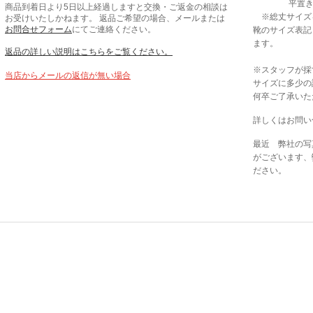
平置きで採
商品到着日より5日以上経過しますと交換・ご返金の相談は
※総丈サイズ
お受けいたしかねます。 返品ご希望の場合、メールまたは
お問合せフォーム
にてご連絡ください。
靴のサイズ表記
ます。
返品の詳しい説明はこちらをご覧ください。
※スタッフが採
当店からメールの返信が無い場合
サイズに多少の
何卒ご了承いた
詳しくはお問い
最近 弊社の写
がございます、
ださい。