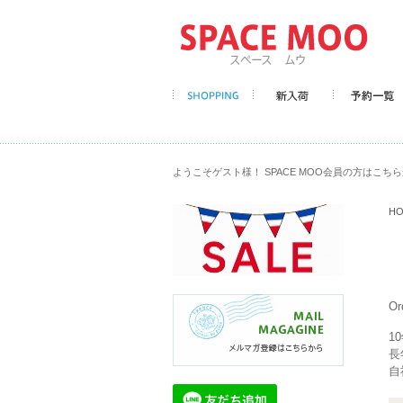
ようこそゲスト様！ SPACE MOO会員の方はこち
H
O
1
長
自