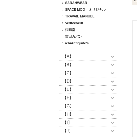
1
SARAHWEAR
SPACE MOO オリジナル
TRAVAIL MANUEL
Veritecoeur
快晴堂
吉田カバン
ichiAntiquite's
【A】
【B】
【C】
【D】
【E】
【F】
【G】
【H】
【I】
【J】