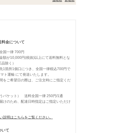
価格順
新着順
送料金について
国一律 700円
額が10,000円(税抜)以上にて送料無料とな
E品除く）
先1箇所1個口につき、全国一律税込700円で
ヤマト運輸
にて発送いたします。
間をご希望日の際は、ご注文時にご指定くだ
パケット） 送料全国一律 250円/1通
届けのため、配達日時指定はご指定いただけ
い説明はこちらをご覧ください。
ついて