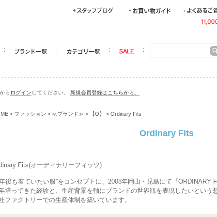
らから
ログイン
してください。
新規会員登録はこちらから。
OME
>
ファッション
>
≪ブランド≫
>
【O】
> Ordinary Fits
Ordinary Fits
rdinary Fits(オーディナリーフィッツ)
0年後も着ていたい服”をコンセプトに、2008年岡山・児島にて『ORDINARY F
年培ってきた経験と、生産背景を軸にブランドの世界観を表現したいという
社ファクトリーでの生産体制を築いています。