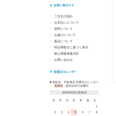
ご注文の流れ
お支払いについて
送料について
お届けについて
返品について
特定商取引に基づく表示
個人情報保護方針
お問い合わせ
■ 高松店・宇多津店 営業日カレンダー
■
定休日
：祝日以外の水曜日
2026年8月の定休日
日
月
火
水
木
金
土
1
2
3
4
5
6
7
8