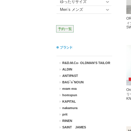
ゆったりサイズ
Men`s メンズ
OR
ィ
S
予約一覧
R&D.M.Co- OLDMAN'S TAILOR
ALDIN
ANTIPAST
BAG`n`NOUN
evam eva
Or
リ
homspun
KN
KAPITAL
nakamura
prit
RINEN
SAINT JAMES