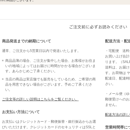
0
件の商品がございます。
商品発送までの納期について
配送方法・配
通常、ご注文から5営業日以内で発送いたします。
・宅配便 送料全
お買い上げ合計金
商品品薄の場合、ご注文が集中した場合、お客様がお住ま
ります。（SAL
いの地域によってはお届けに時間がかかる場合がございま
送料は、お届け
す。あらかじめご了承ください。
す。お荷物は 
配達日、配達時
当店の商品は実店舗でも販売をしているため、ご希望の商
さい。
品を用意できない場合がございます。予めご了承くださ
い。
・メール便（ゆう
ご注文等の詳しい説明はこちらをご覧ください。
郵便受けへのお
ません。
お支払い方法について
配送方法の詳し
お支払いはクレジットカード・郵便振替・銀行振込からお選
びいただけます。クレジットカードのセキュリティはSSLと
営業時間帯に