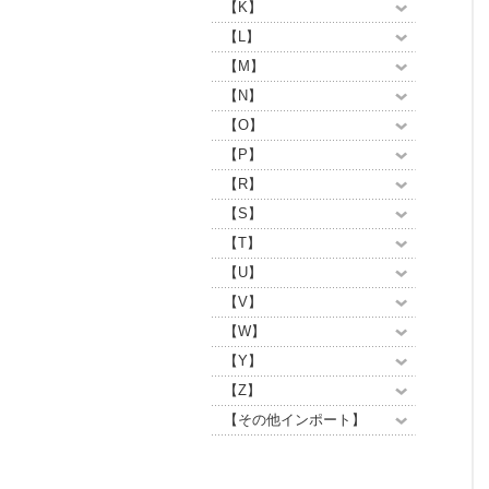
【K】
【L】
【M】
【N】
【O】
【P】
【R】
【S】
【T】
【U】
【V】
【W】
【Y】
【Z】
【その他インポート】