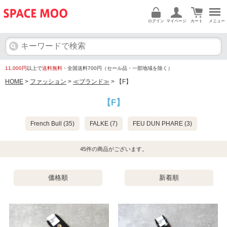
ログイン
マイページ
カート
メニュー
11,000円
以上で
送料無料
・全国送料700円（セール品・一部地域を除く）
HOME
>
ファッション
>
≪ブランド≫
> 【F】
【F】
French Bull (35)
FALKE (7)
FEU DUN PHARE (3)
45
件の商品がございます。
価格順
新着順