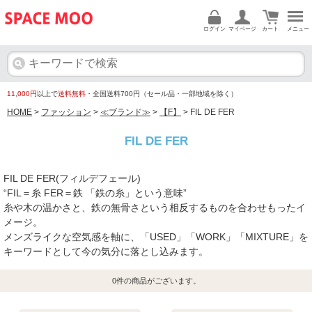
ログイン
マイページ
カート
メニュー
11,000円
以上で
送料無料
・全国送料700円（セール品・一部地域を除く）
HOME
>
ファッション
>
≪ブランド≫
>
【F】
> FIL DE FER
FIL DE FER
FIL DE FER(フィルデフェール)
“FIL＝糸 FER＝鉄 「鉄の糸」という意味”
糸や木の温かさと、鉄の無骨さという相反するものを合わせもったイ
メージ。
メンズライクな空気感を軸に、「USED」「WORK」「MIXTURE」を
キーワードとして今の気分に落とし込みます。
0
件の商品がございます。