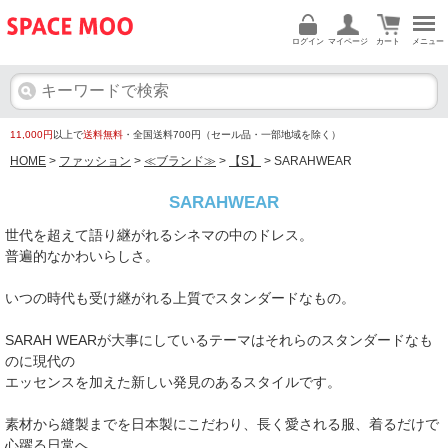
ログイン
マイページ
カート
メニュー
11,000円
以上で
送料無料
・全国送料700円（セール品・一部地域を除く）
HOME
>
ファッション
>
≪ブランド≫
>
【S】
> SARAHWEAR
SARAHWEAR
世代を超えて語り継がれるシネマの中のドレス。
普遍的なかわいらしさ。
いつの時代も受け継がれる上質でスタンダードなもの。
SARAH WEARが大事にしているテーマはそれらのスタンダードなも
のに現代の
エッセンスを加えた新しい発見のあるスタイルです。
素材から縫製までを日本製にこだわり、長く愛される服、着るだけで
心躍る日常へ