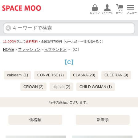
ログイン
マイページ
カート
メニュー
11,000円
以上で
送料無料
・全国送料700円（セール品・一部地域を除く）
HOME
>
ファッション
>
≪ブランド≫
> 【C】
【C】
cableami (1)
CONVERSE (7)
CLASKA (20)
CLEDRAN (9)
CROWN (2)
clip.tab (2)
CHILD WOMAN (1)
42
件の商品がございます。
価格順
新着順