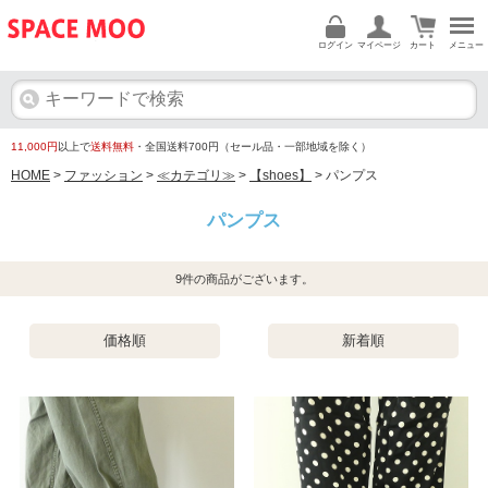
ログイン
マイページ
カート
メニュー
11,000円
以上で
送料無料
・全国送料700円（セール品・一部地域を除く）
HOME
>
ファッション
>
≪カテゴリ≫
>
【shoes】
> パンプス
パンプス
9
件の商品がございます。
価格順
新着順