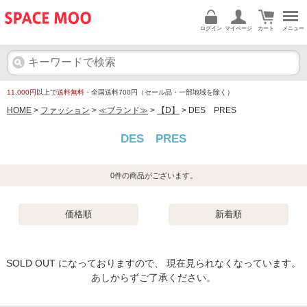
ログイン
マイページ
カート
メニュー
11,000円
以上で
送料無料
・全国送料700円（セール品・一部地域を除く）
HOME
>
ファッション
>
≪ブランド≫
>
【D】
> DES PRES
DES PRES
0
件の商品がございます。
価格順
新着順
SOLD OUT になっておりますので、 現在見られなくなっています。
あしからずご了承ください。