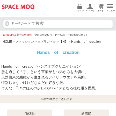
ログイン
マイページ
カート
メニュー
11,000円
以上で
送料無料
・全国送料700円（セール品・一部地域を除く）
HOME
>
ファッション
>
≪ブランド≫
>
【H】
> Hands of creation
Hands of creation
Hands of creation(ハンズオブクリエイション)
服を通して「手」という言葉がもつ温かみを大切に、
天然由来の繊維から生まれるデイリーウエアを展開。
特別じゃないけれどなんだか好きな服。
そんな...日々のほんの少しのスパイスとなる様な服を提案。
15
件の商品がございます。
価格順
新着順