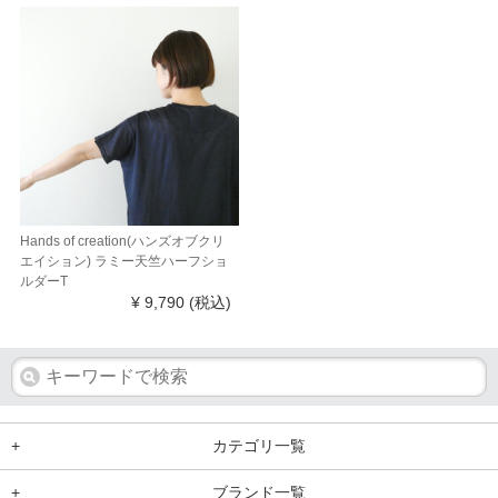
Hands of creation(ハンズオブクリ
エイション) ラミー天竺ハーフショ
ルダーT
¥ 9,790
(税込)
+
カテゴリ一覧
+
ブランド一覧