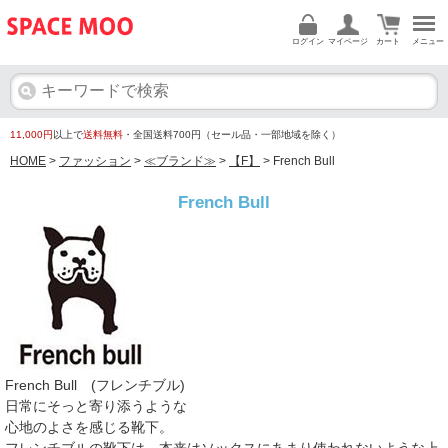
ログイン
マイページ
カート
メニュー
11,000円
以上で
送料無料
・全国送料700円（セール品・一部地域を除く）
HOME
>
ファッション
>
≪ブランド≫
>
【F】
> French Bull
French Bull
French Bull (フレンチブル)
日常にそっと寄り添うような
心地のよさを感じる靴下。
フレンチブルの靴下は、本来はソックスにあまり使われないような上