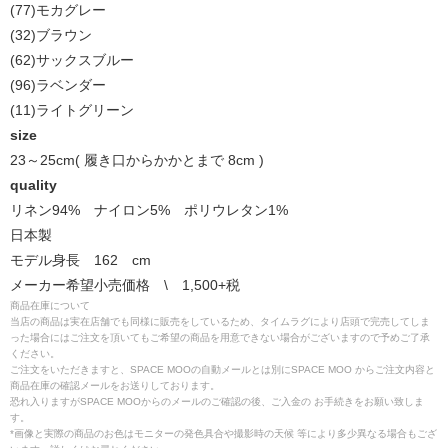
(77)モカグレー
(32)ブラウン
(62)サックスブルー
(96)ラベンダー
(11)ライトグリーン
size
23～25cm( 履き口からかかとまで 8cm )
quality
リネン94% ナイロン5% ポリウレタン1%
日本製
モデル身長 162 cm
メーカー希望小売価格 \ 1,500+税
商品在庫について
当店の商品は実在店舗でも同様に販売をしているため、タイムラグにより店頭で完売してしま
った場合にはご注文を頂いてもご希望の商品を用意できない場合がございますので予めご了承
ください。
ご注文をいただきますと、SPACE MOOの自動メールとは別にSPACE MOO からご注文内容と
商品在庫の確認メールをお送りしております。
恐れ入りますがSPACE MOOからのメールのご確認の後、ご入金の お手続きをお願い致しま
す。
*画像と実際の商品のお色はモニターの発色具合や撮影時の天候 等により多少異なる場合もござ