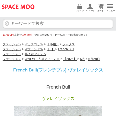
ログイン
マイページ
カート
メニュー
11,000円
以上で
送料無料
・全国送料700円（セール品・一部地域を除く）
ファッション
>
≪カテゴリ≫
>
【小物】
>
ソックス
ファッション
>
≪ブランド≫
>
【F】
>
French Bull
ファッション
>
再入荷アイテム
ファッション
>
≪NEW 入荷アイテム≫
>
【2026】
>
6月
>
6月28日
French Bull(フレンチブル) ヴァレイソックス
French Bull
ヴァレイソックス