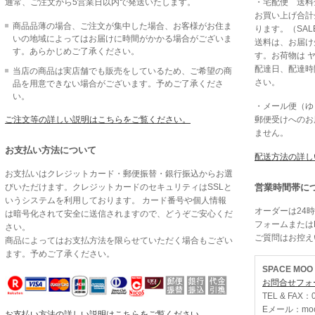
通常、ご注文から5営業日以内で発送いたします。
・宅配便 送料全
お買い上げ合計金
商品品薄の場合、ご注文が集中した場合、お客様がお住ま
ります。（SAL
いの地域によってはお届けに時間がかかる場合がございま
送料は、お届け
す。あらかじめご了承ください。
す。お荷物は 
配達日、配達時
当店の商品は実店舗でも販売をしているため、ご希望の商
さい。
品を用意できない場合がございます。予めご了承くださ
い。
・メール便（ゆう
ご注文等の詳しい説明はこちらをご覧ください。
郵便受けへのお
ません。
お支払い方法について
配送方法の詳し
お支払いはクレジットカード・郵便振替・銀行振込からお選
びいただけます。クレジットカードのセキュリティはSSLと
営業時間帯に
いうシステムを利用しております。 カード番号や個人情報
オーダーは24
は暗号化されて安全に送信されますので、どうぞご安心くだ
フォームまたは
さい。
ご質問はお控え
商品によってはお支払方法を限らせていただく場合もござい
ます。予めご了承ください。
SPACE MO
お問合せフォ
TEL & FAX：0
Eメール：moo@
お支払い方法の詳しい説明はこちらをご覧ください。