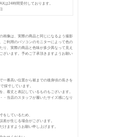
FAXは24時間受付しております。
日
の画像は、実際の商品と同じになるよう撮影
、ご利用のパソコンのモニターによって色の
たり、実際の商品と色味が多少異なって見え
ございます。予めご了承頂きますようお願い
で一番高い位置から裾までの後身頃の長さを
寸しています。
を、着丈と表記しているものもございます。
・・当店のスタッフが履いたサイズ感になり
寸をしているため、
誤差が生じる場合がございます。
だけますようお願い申し上げます。