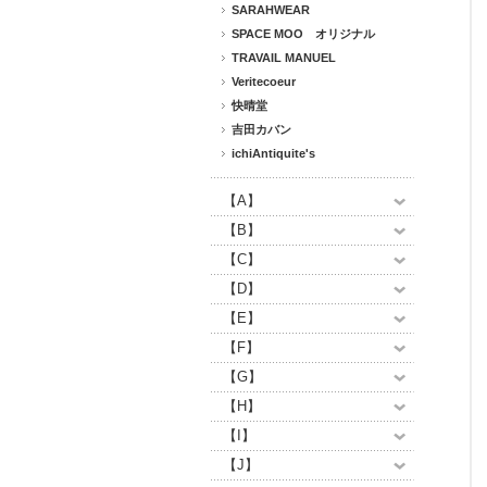
SARAHWEAR
SPACE MOO オリジナル
TRAVAIL MANUEL
Veritecoeur
快晴堂
吉田カバン
ichiAntiquite's
【A】
【B】
【C】
【D】
【E】
【F】
【G】
【H】
【I】
【J】