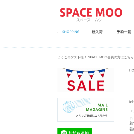
ようこそゲスト様！ SPACE MOO会員の方はこち
H
ic
「
古
着
着