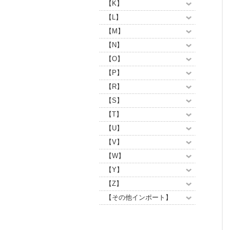
【K】
【L】
【M】
【N】
【O】
【P】
【R】
【S】
【T】
【U】
【V】
【W】
【Y】
【Z】
【その他インポート】