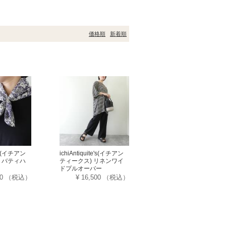
価格順
新着順
te's(イチアン
ichiAntiquite's(イチアン
リバティハ
ティークス) リネンワイ
ドプルオーバー
50
（税込）
¥ 16,500
（税込）