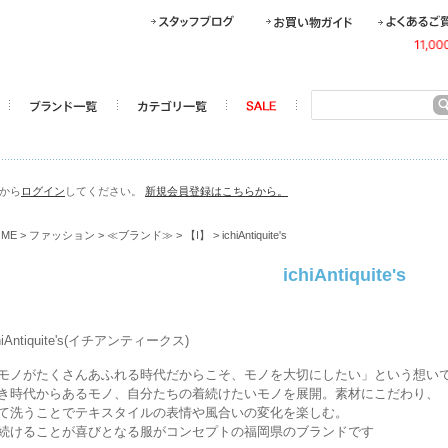
らから
ログイン
してください。
新規会員登録はこちらから。
OME
>
ファッション
>
≪ブランド≫
>
【I】
> ichiAntiquite's
ichiAntiquite's
hiAntiquite's(イチアンティークス)
モノがたくさんあふれる時代だからこそ、モノを大切にしたい」という想い
き時代からあるモノ、自分たちの着続けたいモノを展開。素材にこだわり、
て洗うことでテキスタイルの表情や風合いの変化を楽しむ。
続けることが喜びとなる服がコンセプトの福岡県のブランドです