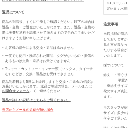
※Eメール・
定休日：水曜
返品について
商品の到着後、すぐに中身をご確認ください。以下の場合は
注意事項
返品・交換・ご返金はいたしかねます。また、返品・交換の
際は実費配送料を請求させて頂きますので予めご了承いただ
当店掲載の商品
けますようお願い申し上げます。
しておりますが
見え方が異なっ
お客様の都合による交換・返品は承れません
たりする場合が
いたします。
一度でも使用・洗濯された商品、タグがないもの・損傷の
あるものは交換・返品はお受けできません
採寸について
Tシャツ・カットソー・インナー類（ソックス、タイツ含
む）などは、交換・返品はお受けできません
総丈・・襟ぐり
平置きで採
商品到着日より5日以上経過しますと交換・ご返金の相談は
※総丈サイズ
お受けいたしかねます。 返品ご希望の場合、メールまたは
お問合せフォーム
にてご連絡ください。
靴のサイズ表記
ます。
返品の詳しい説明はこちらをご覧ください。
※スタッフが採
当店からメールの返信が無い場合
サイズに多少の
何卒ご了承いた