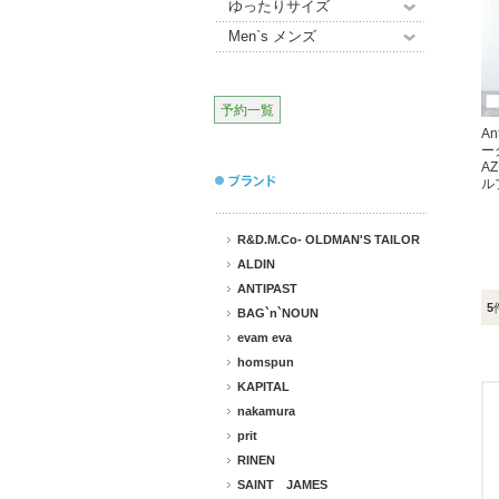
ゆったりサイズ
Men`s メンズ
予約一覧
An
ー
A
ル
R&D.M.Co- OLDMAN'S TAILOR
ALDIN
ANTIPAST
5
BAG`n`NOUN
evam eva
homspun
KAPITAL
nakamura
prit
RINEN
SAINT JAMES