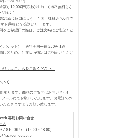
国一律 700円
額が10,000円(税抜)以上にて送料無料とな
E品除く）
先1箇所1個口につき、全国一律税込700円で
ヤマト運輸
にて発送いたします。
間をご希望日の際は、ご注文時にご指定くだ
パケット） 送料全国一律 250円/1通
届けのため、配達日時指定はご指定いただけ
い説明はこちらをご覧ください。
ついて
時間承ります。商品のご質問はお問い合わせ
Eメールにてお願いいたします。お電話での
いただきますようお願い致します。
O web 専用お問い合せ
ーム
87-816-0677 (12:00～18:00)
spacemoo.co.jp