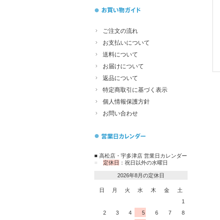
ご注文の流れ
お支払いについて
送料について
お届けについて
返品について
特定商取引に基づく表示
個人情報保護方針
お問い合わせ
■ 高松店・宇多津店 営業日カレンダー
■
定休日
：祝日以外の水曜日
2026年8月の定休日
日
月
火
水
木
金
土
1
2
3
4
5
6
7
8