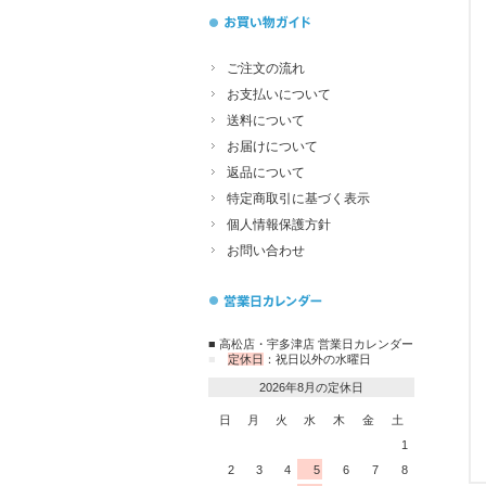
ご注文の流れ
お支払いについて
送料について
お届けについて
返品について
特定商取引に基づく表示
個人情報保護方針
お問い合わせ
■ 高松店・宇多津店 営業日カレンダー
■
定休日
：祝日以外の水曜日
2026年8月の定休日
日
月
火
水
木
金
土
1
2
3
4
5
6
7
8