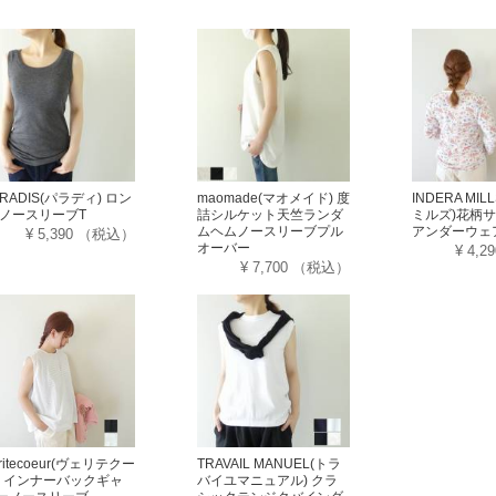
ARADIS(パラディ) ロン
maomade(マオメイド) 度
INDERA MI
 ノースリーブT
詰シルケット天竺ランダ
ミルズ)花柄
ムヘムノースリーブプル
アンダーウェ
¥ 5,390
（税込）
オーバー
¥ 4,2
¥ 7,700
（税込）
ritecoeur(ヴェリテクー
TRAVAIL MANUEL(トラ
) インナーバックギャ
バイユマニュアル) クラ