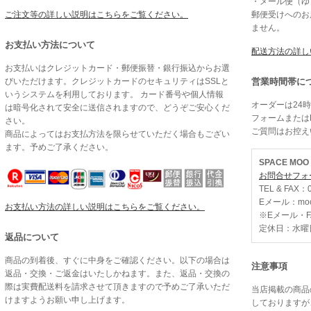
・メール便（ゆう
ご注文等の詳しい説明はこちらをご覧ください。
郵便受けへのお
ません。
お支払い方法について
配送方法の詳し
お支払いはクレジットカード・郵便振替・銀行振込からお選
びいただけます。クレジットカードのセキュリティはSSLと
営業時間帯に
いうシステムを利用しております。 カード番号や個人情報
オーダーは24
は暗号化されて安全に送信されますので、どうぞご安心くだ
フォームまたは
さい。
ご質問はお控え
商品によってはお支払方法を限らせていただく場合もござい
ます。予めご了承ください。
SPACE MO
お問合せフォ
TEL & FAX：0
Eメール：moo@
お支払い方法の詳しい説明はこちらをご覧ください。
※Eメール・
定休日：水曜
返品について
商品の到着後、すぐに中身をご確認ください。以下の場合は
注意事項
返品・交換・ご返金はいたしかねます。また、返品・交換の
際は実費配送料を請求させて頂きますので予めご了承いただ
当店掲載の商品
けますようお願い申し上げます。
しておりますが