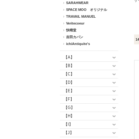
ザ
SARAHWEAR
SPACE MOO オリジナル
TRAVAIL MANUEL
Veritecoeur
快晴堂
吉田カバン
1
ichiAntiquite's
【A】
【B】
【C】
【D】
【E】
【F】
【G】
【H】
【I】
【J】