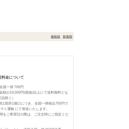
価格順
新着順
送料金について
国一律 700円
額が10,000円(税抜)以上にて送料無料とな
E品除く）
先1箇所1個口につき、全国一律税込700円で
ヤマト運輸
にて発送いたします。
間をご希望日の際は、ご注文時にご指定くだ