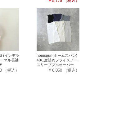
¥ 5,775
（税込）
LLS (インデラ
homspun(ホームスパン)
サーマル長袖
40/1度詰めフライスノー
ア
スリーブプルオーバー
90
（税込）
¥ 6,050
（税込）