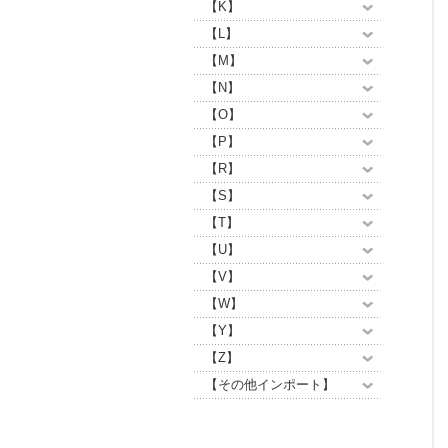
【K】
【L】
【M】
【N】
【O】
【P】
【R】
【S】
【T】
【U】
【V】
【W】
【Y】
【Z】
【その他インポート】