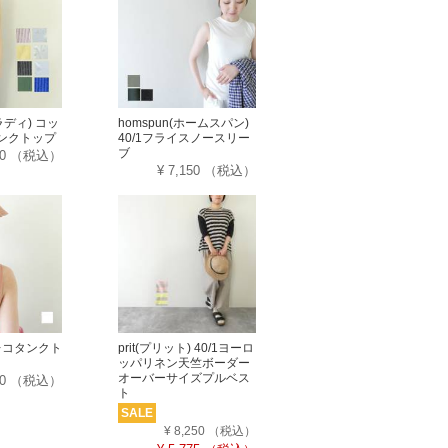
ラディ) コッ
homspun(ホームスパン)
ンクトップ
40/1フライスノースリー
ブ
50
（税込）
¥ 7,150
（税込）
 テレコタンクト
prit(プリット) 40/1ヨーロ
ッパリネン天竺ボーダー
オーバーサイズプルベス
60
（税込）
ト
SALE
¥ 8,250
（税込）