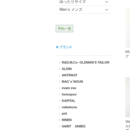
ゆったりサイズ
Men`s メンズ
予約一覧
P
グ
R&D.M.Co- OLDMAN'S TAILOR
ALDIN
ANTIPAST
BAG`n`NOUN
evam eva
homspun
KAPITAL
nakamura
prit
RINEN
Ve
ル
SAINT JAMES