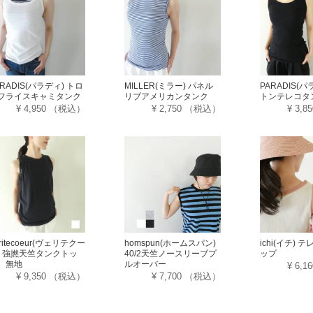
ARADIS(パラディ) トロ
MILLER(ミラー) パネル
PARADIS(パ
フライスキャミタンク
リブアメリカンタンク
トンテレコタ
¥ 4,950
（税込）
¥ 2,750
（税込）
¥ 3,8
ritecoeur(ヴェリテクー
homspun(ホームスパン)
ichi(イチ)
) 強撚天竺タンクトッ
40/2天竺ノースリーブプ
ップ
 無地
ルオーバー
¥ 6,1
¥ 9,350
（税込）
¥ 7,700
（税込）