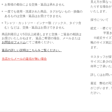
見え方が異なっ
お客様の都合による交換・返品は承れません
たりする場合が
いたします。
一度でも使用・洗濯された商品、タグがないもの・損傷の
あるものは交換・返品はお受けできません
採寸について
Tシャツ・カットソー・インナー類（ソックス、タイツ含
む）などは、交換・返品はお受けできません
総丈・・襟ぐり
平置きで採
商品到着日より5日以上経過しますと交換・ご返金の相談は
※総丈サイズ
お受けいたしかねます。 返品ご希望の場合、メールまたは
お問合せフォーム
にてご連絡ください。
靴のサイズ表記
ます。
返品の詳しい説明はこちらをご覧ください。
※スタッフが採
当店からメールの返信が無い場合
サイズに多少の
何卒ご了承いた
詳しくはお問い
最近 弊社の写
がございます、
ださい。