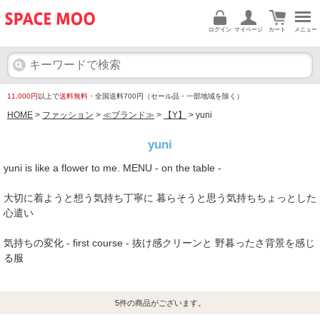
ログイン
マイページ
カート
メニュー
11,000円
以上で
送料無料
・全国送料700円（セール品・一部地域を除く）
HOME
>
ファッション
>
≪ブランド≫
>
【Y】
> yuni
yuni
yuni is like a flower to me. MENU - on the table -
大切に着ようと想う気持ち丁寧に 暮らそうと思う気持ちちょっとした
心遣い
気持ちの変化 - first course - 抜け感クリーンと 野暮ったさ背景を感じ
る服
5
件の商品がございます。