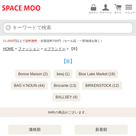
ログイン
マイページ
カート
メニュー
11,000円
以上で
送料無料
・全国送料700円（セール品・一部地域を除く）
HOME
>
ファッション
>
≪ブランド≫
> 【B】
【B】
Bonne Maison (2)
beej (1)
Blue Lake Market (18)
BAG`n`NOUN (44)
Brocante (13)
BIRKENSTOCK (12)
BALLSEY (4)
94
件の商品がございます。
価格順
新着順