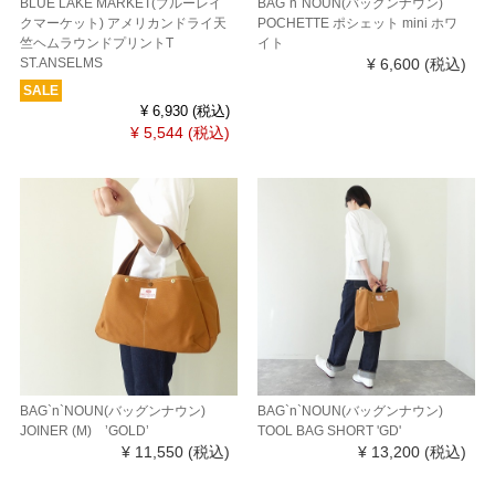
BLUE LAKE MARKET(ブルーレイ
BAG`n`NOUN(バッグンナウン)
クマーケット) アメリカンドライ天
POCHETTE ポシェット mini ホワ
竺ヘムラウンドプリントT
イト
ST.ANSELMS
¥ 6,600
(税込)
SALE
¥ 6,930
(税込)
¥ 5,544
(税込)
BAG`n`NOUN(バッグンナウン)
BAG`n`NOUN(バッグンナウン)
JOINER (M) ’GOLD’
TOOL BAG SHORT 'GD'
¥ 11,550
(税込)
¥ 13,200
(税込)