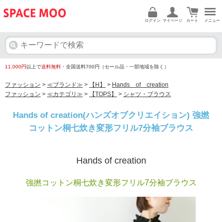
ログイン
マイページ
カート
メニュー
11,000円
以上で
送料無料
・全国送料700円（セール品・一部地域を除く）
ファッション
>
≪ブランド≫
>
【H】
>
Hands of creation
ファッション
>
≪カテゴリ≫
>
【TOPS】
>
シャツ・ブラウス
Hands of creation(ハンズオブクリエイション) 強撚
コットン桐七炊き変形フリル7分袖ブラウス
Hands of creation
強撚コットン桐七炊き変形フリル7分袖ブラウス