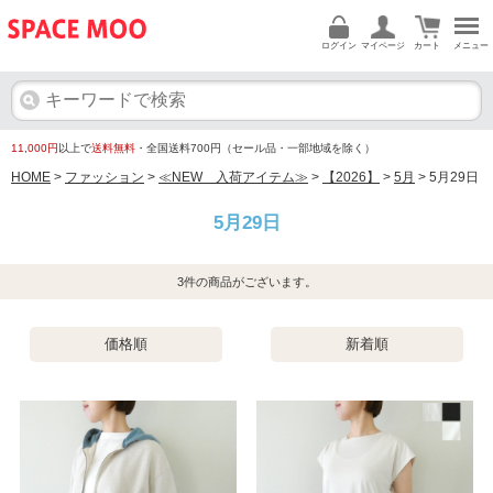
ログイン
マイページ
カート
メニュー
11,000円
以上で
送料無料
・全国送料700円（セール品・一部地域を除く）
HOME
>
ファッション
>
≪NEW 入荷アイテム≫
>
【2026】
>
5月
> 5月29日
5月29日
3
件の商品がございます。
価格順
新着順