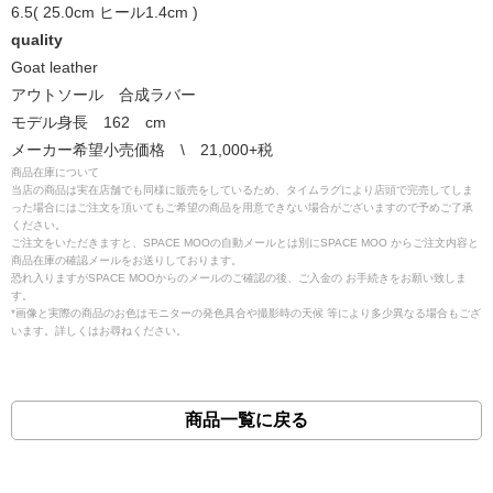
6.5( 25.0cm ヒール1.4cm )
quality
Goat leather
アウトソール 合成ラバー
モデル身長 162 cm
メーカー希望小売価格 \ 21,000+税
商品在庫について
当店の商品は実在店舗でも同様に販売をしているため、タイムラグにより店頭で完売してしま
った場合にはご注文を頂いてもご希望の商品を用意できない場合がございますので予めご了承
ください。
ご注文をいただきますと、SPACE MOOの自動メールとは別にSPACE MOO からご注文内容と
商品在庫の確認メールをお送りしております。
恐れ入りますがSPACE MOOからのメールのご確認の後、ご入金の お手続きをお願い致しま
す。
*画像と実際の商品のお色はモニターの発色具合や撮影時の天候 等により多少異なる場合もござ
います。詳しくはお尋ねください。
商品一覧に戻る