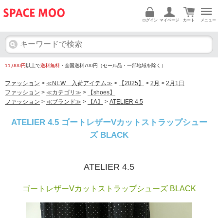
ログイン
マイページ
カート
メニュー
11,000円
以上で
送料無料
・全国送料700円（セール品・一部地域を除く）
ファッション
>
≪NEW 入荷アイテム≫
>
【2025】
>
2月
>
2月1日
ファッション
>
≪カテゴリ≫
>
【shoes】
ファッション
>
≪ブランド≫
>
【A】
>
ATELIER 4.5
ATELIER 4.5 ゴートレザーVカットストラップシュー
ズ BLACK
ATELIER 4.5
ゴートレザーVカットストラップシューズ BLACK