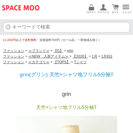
ログイン
マイページ
カート
メニュー
11,000円
以上で
送料無料
・全国送料700円（セール品・一部地域を除く）
ファッション
>
≪ブランド≫
>
【G】
>
grin
ファッション
>
≪NEW 入荷アイテム≫
>
【2026】
>
1月
>
1月8日
ファッション
>
≪カテゴリ≫
>
【TOPS】
>
Tシャツ
grin(グリン) 天竺×シャツ地フリル5分袖T
grin
天竺×シャツ地フリル5分袖T