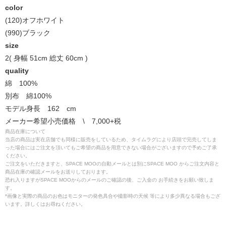
color
(120)オフホワイト
(990)ブラック
size
2( 身幅 51cm 総丈 60cm )
quality
綿 100%
別布 綿100%
モデル身長 162 cm
メーカー希望小売価格 \ 7,000+税
商品在庫について
当店の商品は実在店舗でも同様に販売をしているため、タイムラグにより店頭で完売してしま
った場合にはご注文を頂いてもご希望の商品を用意できない場合がございますので予めご了承
ください。
ご注文をいただきますと、SPACE MOOの自動メールとは別にSPACE MOO からご注文内容と
商品在庫の確認メールをお送りしております。
恐れ入りますがSPACE MOOからのメールのご確認の後、ご入金の お手続きをお願い致しま
す。
*画像と実際の商品のお色はモニターの発色具合や撮影時の天候 等により多少異なる場合もござ
います。詳しくはお尋ねください。