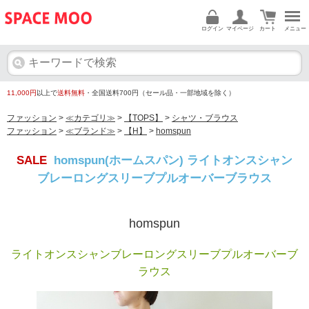
ログイン
マイページ
カート
メニュー
11,000円
以上で
送料無料
・全国送料700円（セール品・一部地域を除く）
ファッション
>
≪カテゴリ≫
>
【TOPS】
>
シャツ・ブラウス
ファッション
>
≪ブランド≫
>
【H】
>
homspun
SALE
homspun(ホームスパン) ライトオンスシャン
ブレーロングスリーブプルオーバーブラウス
homspun
ライトオンスシャンブレーロングスリーブプルオーバーブ
ラウス