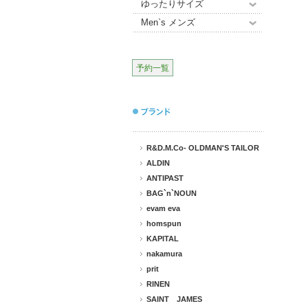
ゆったりサイズ
Men`s メンズ
予約一覧
R&D.M.Co- OLDMAN'S TAILOR
ALDIN
ANTIPAST
BAG`n`NOUN
evam eva
homspun
KAPITAL
nakamura
prit
RINEN
SAINT JAMES