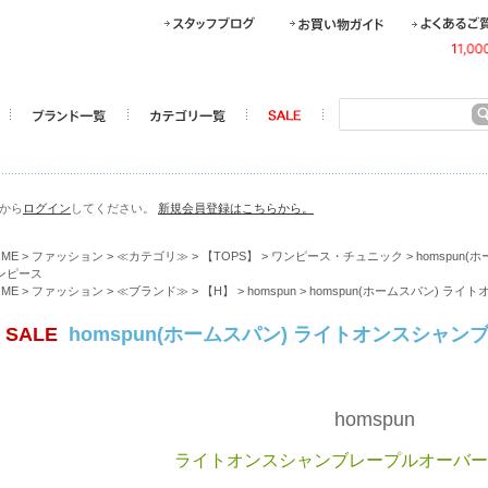
らから
ログイン
してください。
新規会員登録はこちらから。
OME
>
ファッション
>
≪カテゴリ≫
>
【TOPS】
>
ワンピース・チュニック
> homspu
ンピース
OME
>
ファッション
>
≪ブランド≫
>
【H】
>
homspun
> homspun(ホームスパン) 
SALE
homspun(ホームスパン) ライトオンスシャ
homspun
ライトオンスシャンブレープルオーバー