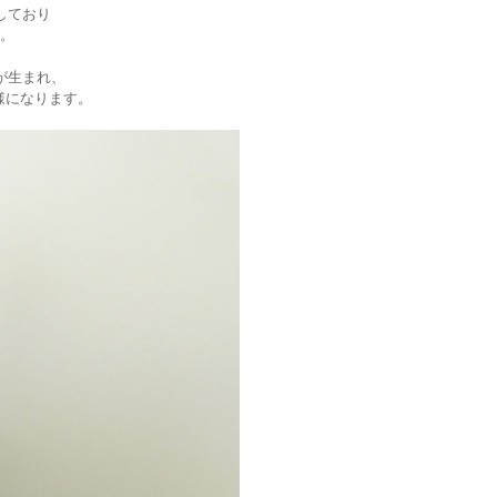
しており
。
が生まれ、
様になります。