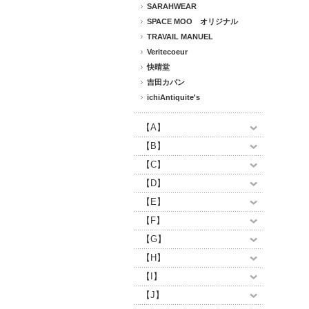
SARAHWEAR
SPACE MOO オリジナル
TRAVAIL MANUEL
Veritecoeur
快晴堂
吉田カバン
ichiAntiquite's
【A】
【B】
【C】
【D】
【E】
【F】
【G】
【H】
【I】
【J】