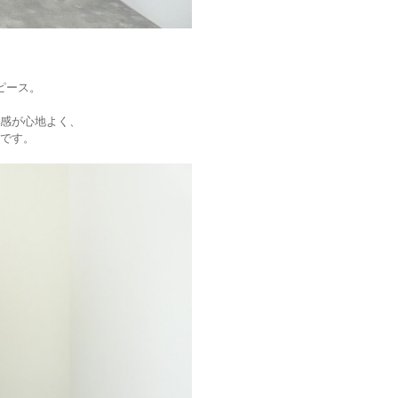
、
ピース。
感が心地よく、
です。