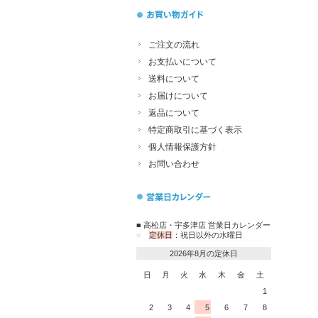
ご注文の流れ
お支払いについて
送料について
お届けについて
返品について
特定商取引に基づく表示
個人情報保護方針
お問い合わせ
■ 高松店・宇多津店 営業日カレンダー
■
定休日
：祝日以外の水曜日
2026年8月の定休日
日
月
火
水
木
金
土
1
2
3
4
5
6
7
8