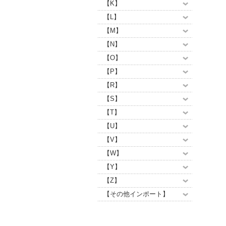
【K】
【L】
【M】
【N】
【O】
【P】
【R】
【S】
【T】
【U】
【V】
【W】
【Y】
【Z】
【その他インポート】