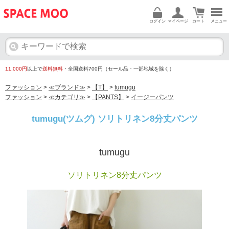
ログイン
マイページ
カート
メニュー
11,000円
以上で
送料無料
・全国送料700円（セール品・一部地域を除く）
ファッション
>
≪ブランド≫
>
【T】
>
tumugu
ファッション
>
≪カテゴリ≫
>
【PANTS】
>
イージーパンツ
tumugu(ツムグ) ソリトリネン8分丈パンツ
tumugu
ソリトリネン8分丈パンツ