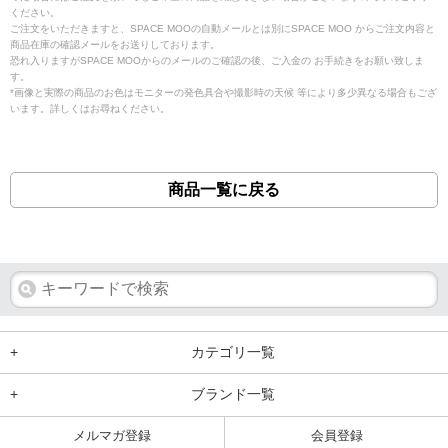
ください。
ご注文をいただきますと、SPACE MOOの自動メールとは別にSPACE MOO からご注文内容と
商品在庫の確認メールをお送りしております。
恐れ入りますがSPACE MOOからのメールのご確認の後、ご入金の お手続きをお願い致しま
す。
*画像と実際の商品のお色はモニターの発色具合や撮影時の天候 等により多少異なる場合もござ
います。詳しくはお尋ねください。
商品一覧に戻る
+
カテゴリ一覧
+
ブランド一覧
メルマガ登録
会員登録