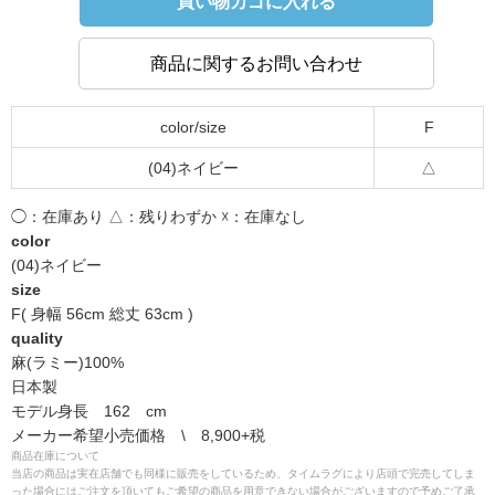
買い物カゴに入れる
商品に関するお問い合わせ
color/size
F
(04)ネイビー
△
◯：在庫あり △：残りわずか ☓：在庫なし
color
(04)ネイビー
size
F( 身幅 56cm 総丈 63cm )
quality
麻(ラミー)100%
日本製
モデル身長 162 cm
メーカー希望小売価格 \ 8,900+税
商品在庫について
当店の商品は実在店舗でも同様に販売をしているため、タイムラグにより店頭で完売してしま
った場合にはご注文を頂いてもご希望の商品を用意できない場合がございますので予めご了承