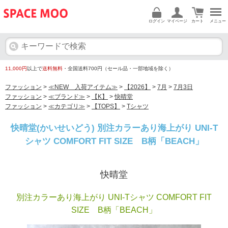
ログイン
マイページ
カート
メニュー
11,000円
以上で
送料無料
・全国送料700円（セール品・一部地域を除く）
ファッション
>
≪NEW 入荷アイテム≫
>
【2026】
>
7月
>
7月3日
ファッション
>
≪ブランド≫
>
【K】
>
快晴堂
ファッション
>
≪カテゴリ≫
>
【TOPS】
>
Tシャツ
快晴堂(かいせいどう) 別注カラーあり海上がり UNI-T
シャツ COMFORT FIT SIZE B柄「BEACH」
快晴堂
別注カラーあり海上がり UNI-Tシャツ COMFORT FIT
SIZE B柄「BEACH」