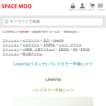
ログイン
マイページ
カート
メニュー
11,000円
以上で
送料無料
・全国送料700円（セール品・一部地域を除く）
ファッション
>
≪ブランド≫
>
【L】
>
LinenYa
ファッション
>
≪カテゴリ≫
>
【TOPS】
>
シャツ・ブラウス
ファッション
>
≪NEW 入荷アイテム≫
>
【2026】
>
8月
>
8月1日
ファッション
>
再入荷アイテム
LinenYa(リネンヤ) バンドカラー半袖シャツ
LinenYa
バンドカラー半袖シャツ