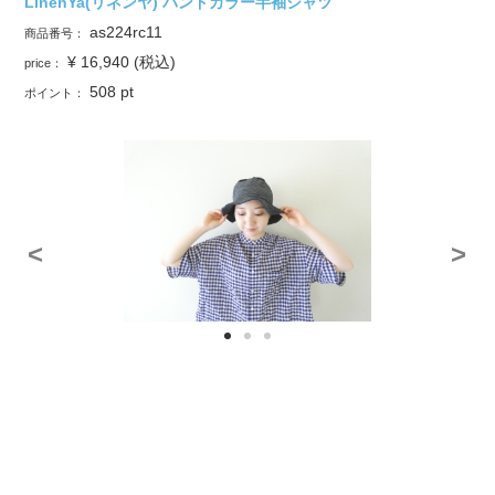
LinenYa(リネンヤ) バンドカラー半袖シャツ
as224rc11
商品番号：
¥ 16,940
(税込)
price：
508
pt
ポイント：
<
>
size
color
数量