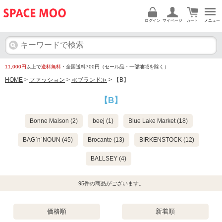
ログイン
マイページ
カート
メニュー
11,000円
以上で
送料無料
・全国送料700円（セール品・一部地域を除く）
HOME
>
ファッション
>
≪ブランド≫
> 【B】
【B】
Bonne Maison (2)
beej (1)
Blue Lake Market (18)
BAG`n`NOUN (45)
Brocante (13)
BIRKENSTOCK (12)
BALLSEY (4)
95
件の商品がございます。
価格順
新着順