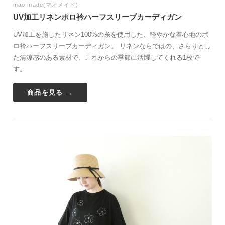
mao made(マオメイド)
UV加工リネンポロ衿ハーフスリーブカーディガン
UV加工を施したリネン100%の糸を使用した、軽やかな着心地のポ
ロ衿ハーフスリーブカーディガン。 リネンならではの、さらりとし
た清涼感のある素材で、これからの季節に活躍してくれる1枚で
す。
商品を見る →