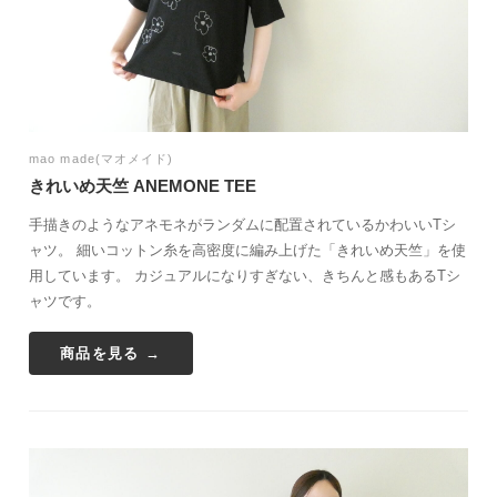
mao made(マオメイド)
きれいめ天竺 ANEMONE TEE
手描きのようなアネモネがランダムに配置されているかわいいTシ
ャツ。 細いコットン糸を高密度に編み上げた「きれいめ天竺」を使
用しています。 カジュアルになりすぎない、きちんと感もあるTシ
ャツです。
商品を見る →