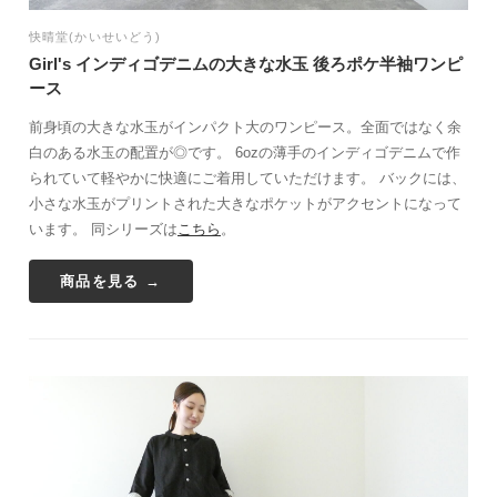
快晴堂(かいせいどう)
Girl's インディゴデニムの大きな水玉 後ろポケ半袖ワンピ
ース
前身頃の大きな水玉がインパクト大のワンピース。全面ではなく余
白のある水玉の配置が◎です。 6ozの薄手のインディゴデニムで作
られていて軽やかに快適にご着用していただけます。 バックには、
小さな水玉がプリントされた大きなポケットがアクセントになって
います。 同シリーズは
こちら
。
商品を見る →