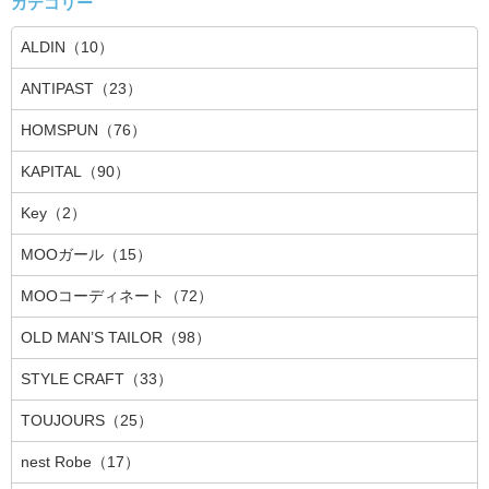
カテゴリー
ALDIN（10）
ANTIPAST（23）
HOMSPUN（76）
KAPITAL（90）
Key（2）
MOOガール（15）
MOOコーディネート（72）
OLD MAN’S TAILOR（98）
STYLE CRAFT（33）
TOUJOURS（25）
nest Robe（17）